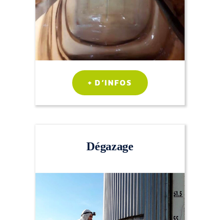
+ D’INFOS
Dégazage