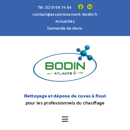
Passer
Tél.
02 51 69 74 84
au
contact@assainissement-bodin.fr
Actualités
contenu
Demande de devis
Nettoyage et dépose de cuves à fioul
pour les professionnels du chauffage
Toggle