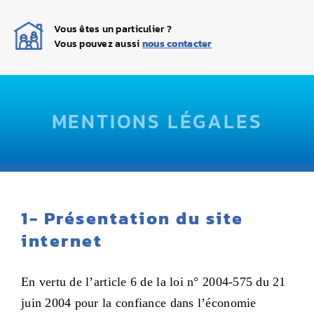
Navigation
ACCUEIL
Vous êtes un particulier ?
Vous pouvez aussi
nous contacter
QUI SOMMES-NOUS ?
NETTOYAGE
MENTIONS LÉGALES
DÉGAZAGE
DÉPOSE DE CUVE
TRANSFERT DE FIOUL
1- Présentation du site
internet
CONTACT
En vertu de l’article 6 de la loi n° 2004-575 du 21
juin 2004 pour la confiance dans l’économie