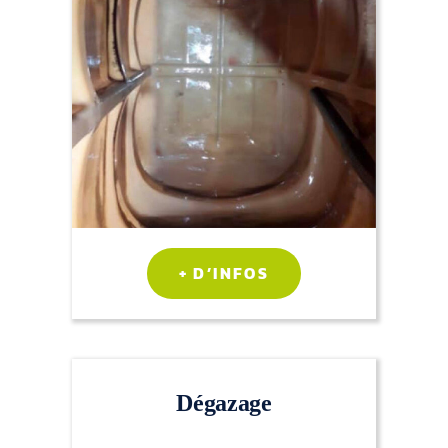
+ D’INFOS
Dégazage