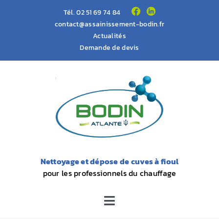
Passer
Tél.
02 51 69 74 84
au
contact@assainissement-bodin.fr
Actualités
contenu
Demande de devis
Nettoyage et dépose de cuves à fioul
pour les professionnels du chauffage
Toggle