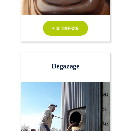
+ D’INFOS
Dégazage