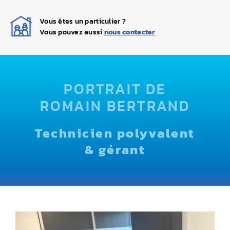
Navigation
ACCUEIL
Vous êtes un particulier ?
Vous pouvez aussi
nous contacter
QUI SOMMES-NOUS ?
NETTOYAGE
PORTRAIT DE
DÉGAZAGE
ROMAIN BERTRAND
DÉPOSE DE CUVE
Technicien polyvalent
& gérant
TRANSFERT DE FIOUL
CONTACT